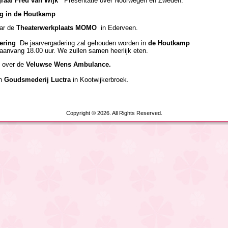
aaf Fred van Wijk
Presentatie over Noorwegen en Zweden.
ng in de Houtkamp
ar de
Theaterwerkplaats MOMO
in Ederveen.
ering
De jaarvergadering zal gehouden worden in
de Houtkamp
 uur. We zullen samen heerlijk eten.
over de
Veluwse
Wens Ambulance.
n
Goudsmederij Luctra
in Kootwijkerbroek.
Copyright © 2026. All Rights Reserved.