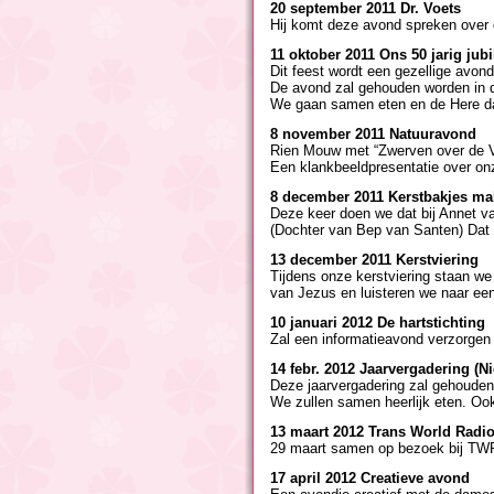
20 september 2011 Dr. Voets
Hij komt deze avond spreken over e
11 oktober 2011 Ons 50 jarig jub
Dit feest wordt een gezellige avond
De avond zal gehouden worden in d
We gaan samen eten en de Here da
8 november 2011 Natuuravond
Rien Mouw met “Zwerven over de V
Een klankbeeldpresentatie over on
8 december 2011 Kerstbakjes m
Deze keer doen we dat bij Annet v
(Dochter van Bep van Santen) Dat 
13 december 2011 Kerstviering
Tijdens onze kerstviering staan we
van Jezus en luisteren we naar een
10 januari 2012 De hartstichting
Zal een informatieavond verzorgen
14 febr. 2012 Jaarvergadering (N
Deze jaarvergadering zal gehouden
We zullen samen heerlijk eten. Ook 
13 maart 2012 Trans World Radi
29 maart samen op bezoek bij TWR
17 april 2012 Creatieve avond