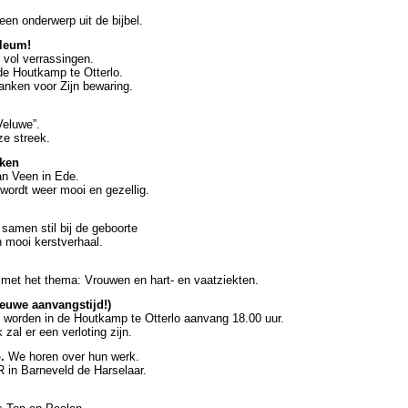
en onderwerp uit de bijbel.
ileum!
 vol verrassingen.
e Houtkamp te Otterlo.
nken voor Zijn bewaring.
eluwe”.
ze streek.
aken
an Veen in Ede.
wordt weer mooi en gezellig.
 samen stil bij de geboorte
 mooi kerstverhaal.
 met het thema: Vrouwen en hart- en vaatziekten.
ieuwe aanvangstijd!)
 worden in de Houtkamp te Otterlo aanvang 18.00 uur.
zal er een verloting zijn.
o.
We horen over hun werk.
 in Barneveld de Harselaar.