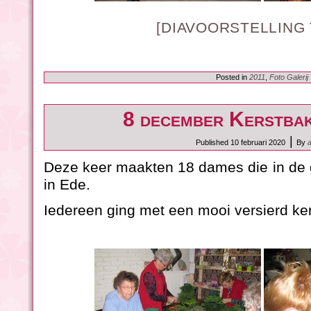
[DIAVOORSTELLING
Posted in
2011
,
Foto Galerij
8 december Kerstba
|
Published
10 februari 2020
By
Deze keer maakten 18 dames die in de g
in Ede.
Iedereen ging met een mooi versierd ke