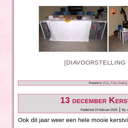
[DIAVOORSTELLING
Posted in
2011
,
Foto Galerij
13 december Kerst
|
Published
10 februari 2020
By
Ook dit jaar weer een hele mooie kerstvi