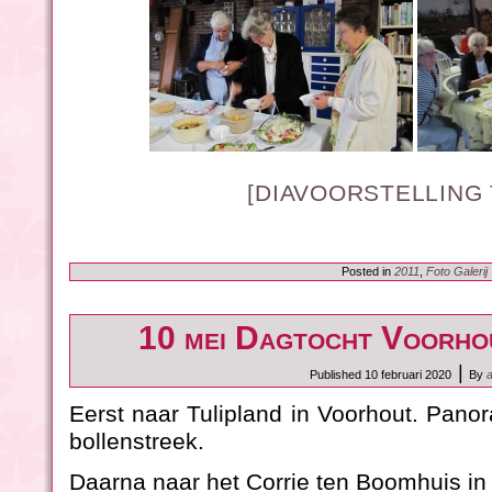
[DIAVOORSTELLING
Posted in
2011
,
Foto Galerij
10 mei Dagtocht Voorho
|
Published
10 februari 2020
By
Eerst naar Tulipland in Voorhout. Pano
bollenstreek.
Daarna naar het Corrie ten Boomhuis in