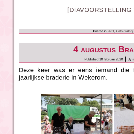
[DIAVOORSTELLING
Posted in
2011
,
Foto Galerij
4 augustus Bra
|
Published
10 februari 2020
By
Deze keer was er eens iemand die f
jaarlijkse braderie in Wekerom.