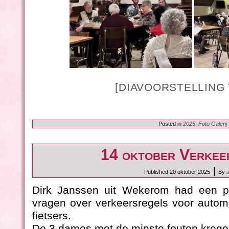
[DIAVOORSTELLING
Posted in
2025
,
Foto Galerij
14 oktober Verkee
|
Published
20 oktober 2025
By
Dirk Janssen uit Wekerom had een pi
vragen over verkeersregels voor autom
fietsers.
De 3 dames met de minste fouten krege