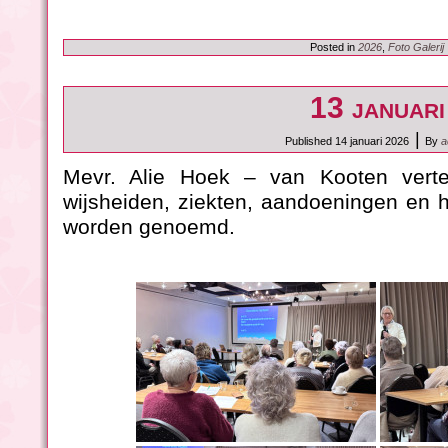
Posted in
2026
,
Foto Galerij
13 januari
|
Published
14 januari 2026
By
a
Mevr. Alie Hoek – van Kooten vert
wijsheiden, ziekten, aandoeningen en h
worden genoemd.