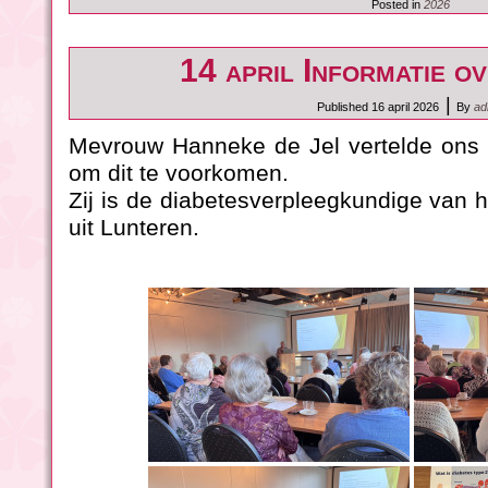
Posted in
2026
14 april Informatie o
|
Published
16 april 2026
By
ad
Mevrouw Hanneke de Jel vertelde ons o
om dit te voorkomen.
Zij is de diabetesverpleegkundige van h
uit Lunteren.