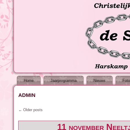
Home
Jaarprogramma
Nieuws
Foto
admin
←
Older posts
11 november Neeltj