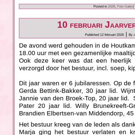
Posted in
2026
,
Foto Galerij
10 februari Jaarve
|
Published
12 februari 2026
By
De avond werd gehouden in de Houtkam
18.00 uur met een gezamenlijke maaltij
Ook deze keer was dat een heerlijk u
verzorgd door het bestuur, incl. soep, k
Dit jaar waren er 6 jubilaressen. Op de fo
Gerda Bettink-Bakker, 30 jaar lid. Wijnt
Jannie van den Broek-Top, 20 jaar lid. S
Pater 20 jaar lid. Willy Brunekreeft-
Brandien Elbertsen-van Middendorp, 45 j
Het bestuur kreeg van de leden als dan
Marja ging het bestuur verlaten en k