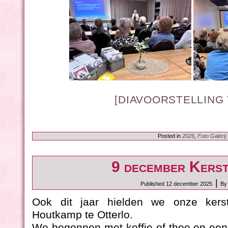
[DIAVOORSTELLING
Posted in
2026
,
Foto Galerij
9 december Kerst
|
Published
12 december 2025
By
Ook dit jaar hielden we onze kerst
Houtkamp te Otterlo.
We begonnen met koffie of thee en een h