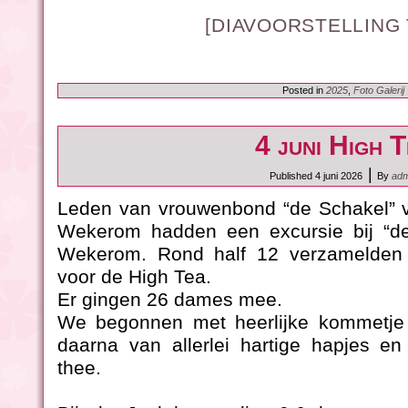
[DIAVOORSTELLING
Posted in
2025
,
Foto Galerij
4 juni High 
|
Published
4 juni 2026
By
adm
Leden van vrouwenbond “de Schakel” v
Wekerom hadden een excursie bij “de
Wekerom. Rond half 12 verzamelden w
voor de High Tea.
Er gingen 26 dames mee.
We begonnen met heerlijke kommetje
daarna van allerlei hartige hapjes e
thee.