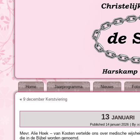
Home
Jaarprogramma
Nieuws
Foto
«
9 december Kerstviering
13 januari
Published
14 januari 2026
|
By
a
Mevr. Alie Hoek – van Kooten vertelde ons over medische wijshe
die in de Bijbel worden genoemd.