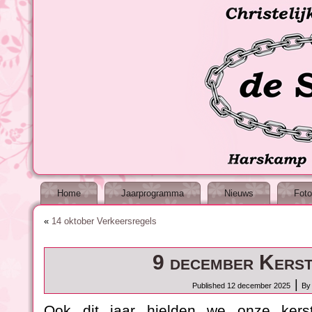
Home
Jaarprogramma
Nieuws
Foto
«
14 oktober Verkeersregels
9 december Kerst
|
Published
12 december 2025
By
Ook dit jaar hielden we onze kerst