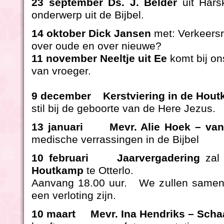
23 september Ds. J. Belder
uit Har
onderwerp uit de Bijbel.
14 oktober Dick Jansen
met: Verkeersr
over oude en over
11 november Neeltje uit Ee
komt bij on
van vroeger.
9 december Kerstviering in de Ho
stil bij de geboorte van de Here Jezus.
13 januari Mevr. Alie Hoek – va
medische verrassingen in de Bijbel
10 februari Jaarvergadering
zal
Houtkamp
te Otterlo.
Aanvang 18.00 uur. We zullen samen h
een verloting zijn.
10 maart Mevr. Ina Hendriks – Sch