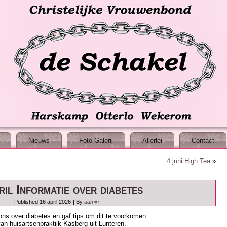
Nieuws
Foto Galerij
Allerlei
Contact
4 juni High Tea
»
ril Informatie over diabetes
Published
16 april 2026
|
By
admin
ns over diabetes en gaf tips om dit te voorkomen.
an huisartsenpraktijk Kasberg uit Lunteren.