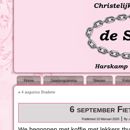
Home
Jaarprogramma
Nieuws
Foto
«
4 augustus Braderie
6 september Fie
|
Published
10 februari 2020
By
We begonnen met koffie met lekkers thuis