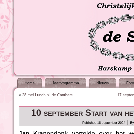
Home
Jaarprogramma
Nieuws
Foto
«
28 mei Lunch bij de Cantharel
17 septem
10 september Start van he
|
Published
18 september 2024
By
Jan Kranendonk vertelde over het 