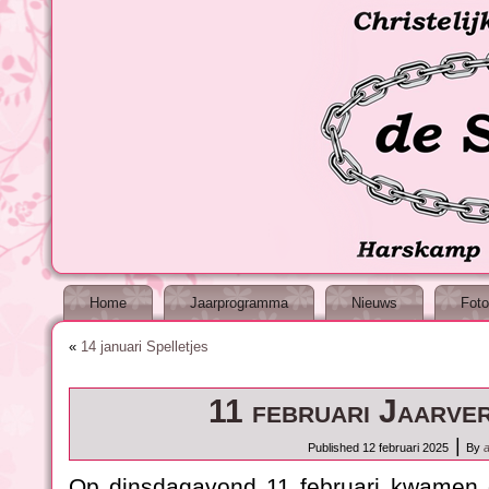
Home
Jaarprogramma
Nieuws
Foto
«
14 januari Spelletjes
11 februari Jaarve
|
Published
12 februari 2025
By
Op dinsdagavond 11 februari kwamen d