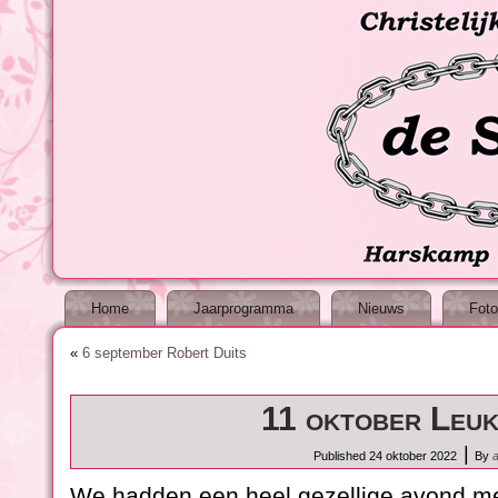
Home
Jaarprogramma
Nieuws
Foto
«
6 september Robert Duits
11 oktober Leuk
|
Published
24 oktober 2022
By
We hadden een heel gezellige avond me