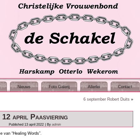
Nieuws
Foto Galerij
Allerlei
Contact
6 september Robert Duits
»
12 april Paasviering
Published
13 april 2022
|
By
admin
e van “Healing Words”.