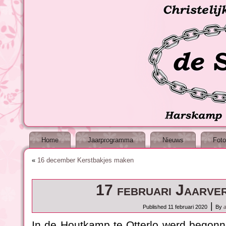
Home
Jaarprogramma
Nieuws
Foto
«
16 december Kerstbakjes maken
17 februari Jaarve
|
Published
11 februari 2020
By
In de Houtkamp te Otterlo werd begon