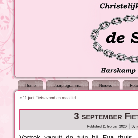
Home
Jaarprogramma
Nieuws
Foto
«
11 juni Fietsavond en maaltijd
3 september Fie
|
Published
11 februari 2020
By
Vertrek vanuit de tuin bij Eva thuis