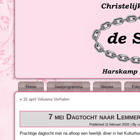
Home
Jaarprogramma
Nieuws
Foto
«
16 april Veluwse Verhalen
7 mei Dagtocht naar Lemmer
Published
11 februari 2020
|
By
a
Prachtige dagtocht met na afloop een heerlijk diner in het Kulturh