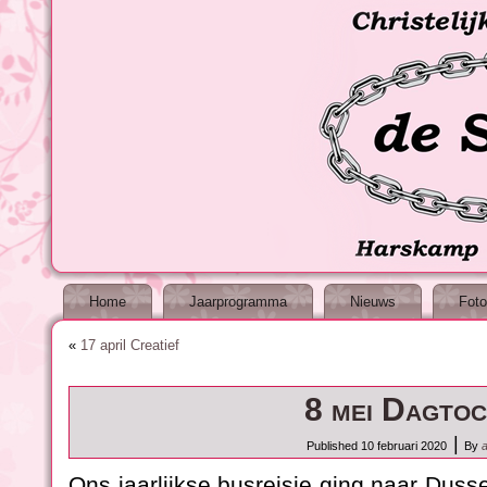
Home
Jaarprogramma
Nieuws
Foto
«
17 april Creatief
8 mei Dagtoc
|
Published
10 februari 2020
By
Ons jaarlijkse busreisje ging naar Duss