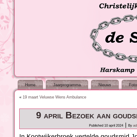
Home
Jaarprogramma
Nieuws
Foto
«
19 maart Veluwse Wens Ambulance
9 april Bezoek aan gouds
|
Published
10 april 2024
By
ad
In Kootwijkerbroek vertelde goudsmid J