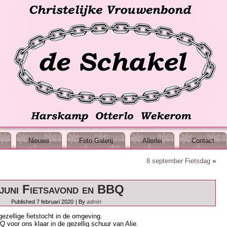
Nieuws
Foto Galerij
Allerlei
Contact
8 september Fietsdag
»
 juni Fietsavond en BBQ
Published
7 februari 2020
|
By
admin
ezellige fietstocht in de omgeving.
voor ons klaar in de gezellig schuur van Alie.