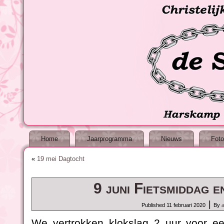
Home
Jaarprogramma
Nieuws
Foto
«
19 mei Dagtocht
9 juni Fietsmiddag e
|
Published
11 februari 2020
By
We vertrokken klokslag 2 uur voor e