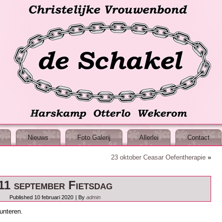
Nieuws
Foto Galerij
Allerlei
Contact
23 oktober Ceasar Oefentherapie
»
11 september Fietsdag
Published
10 februari 2020
|
By
admin
unteren.