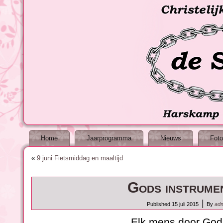
Home
Jaarprogramma
Nieuws
Foto
«
9 juni Fietsmiddag en maaltijd
Gods instrume
|
Published
15 juli 2015
By
adm
Elk mens door Go