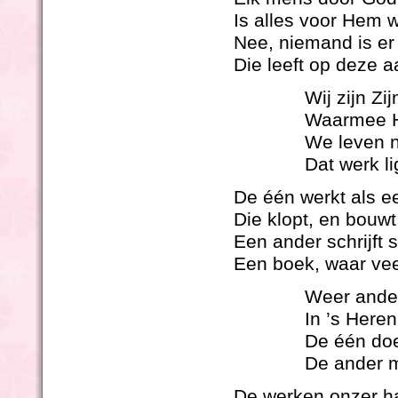
Is alles voor Hem 
Nee, niemand is er
Die leeft op deze a
Wij zijn Zi
Waarmee Hi
We leven n
Dat werk li
De één werkt als 
Die klopt, en bouwt
Een ander schrijft
Een boek, waar veel
Weer ande
In ’s Heren
De één doe
De ander m
De werken onzer 