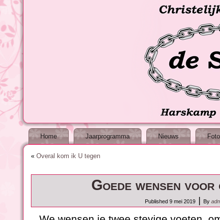
Home
Jaarprogramma
Nieuws
Foto
«
Overal kom ik U tegen
Goede wensen voor
|
Published
9 mei 2019
By
adm
We wensen je twee stevige voeten, om