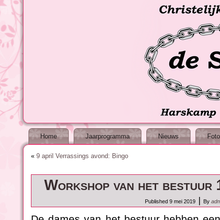
Home
Jaarprogramma
Nieuws
Foto
«
9 april Verrassings avond: Bingo
Workshop van het bestuur 
|
Published
9 mei 2019
By
adm
De dames van het bestuur hebben een