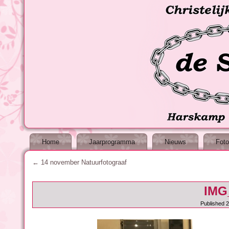
Home
Jaarprogramma
Nieuws
Foto
←
14 november Natuurfotograaf
IMG
Published
2