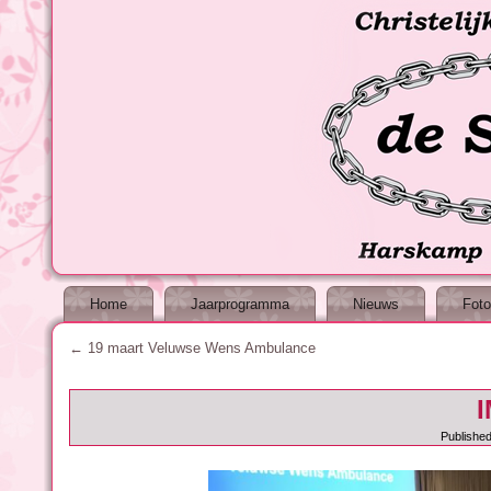
Home
Jaarprogramma
Nieuws
Foto
←
19 maart Veluwse Wens Ambulance
Publishe