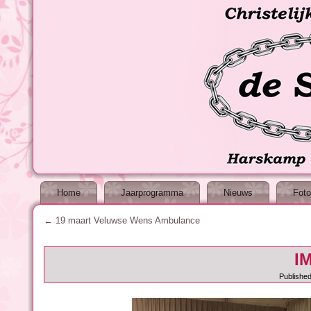
Home
Jaarprogramma
Nieuws
Foto
←
19 maart Veluwse Wens Ambulance
I
Publishe