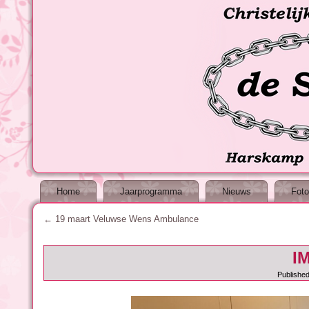
Home
Jaarprogramma
Nieuws
Foto
←
19 maart Veluwse Wens Ambulance
I
Publishe